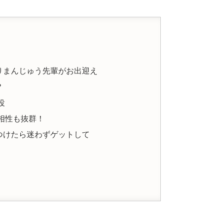
りまんじゅう先輩がお出迎え
？
役
相性も抜群！
つけたら迷わずゲットして