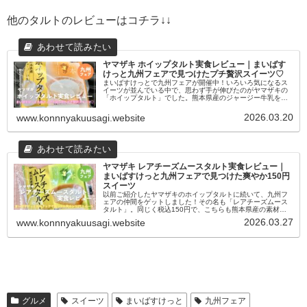
他のタルトのレビューはコチラ↓↓
ヤマザキ ホイップタルト実食レビュー｜まいばす
けっと九州フェアで見つけたプチ贅沢スイーツ♡
まいばすけっとで九州フェアが開催中！いろいろ気になるス
イーツが並んでいる中で、思わず手が伸びたのがヤマザキの
「ホイップタルト」でした。熊本県産のジャージー牛乳を使
ったスイーツということで、これは試してみるしかない！(σﾟ
∀ﾟ)σ熊本県産ジャ...
2026.03.20
www.konnnyakuusagi.website
ヤマザキ レアチーズムースタルト実食レビュー｜
まいばすけっと九州フェアで見つけた爽やか150円
スイーツ
以前ご紹介したヤマザキのホイップタルトに続いて、九州フ
ェアの仲間をゲットしました！その名も「レアチーズムース
タルト」。同じく税込150円で、こちらも熊本県産の素材を
使った一品です。さっそく実食レポートをお届けします！ヽ
2026.03.27
www.konnnyakuusagi.website
(≧▽≦)ﾉ熊本県産晩...
グルメ
スイーツ
まいばすけっと
九州フェア