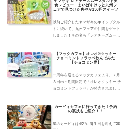
ヤマザキ レアチーズムースタルト実
ことで、これは試してみるしかない！
グルメ
食レビュー｜まいばすけっと九州フ
(σﾟ∀ﾟ)σ熊本県産ジャ...
ェアで見つけた爽やか150円スイーツ
以前ご紹介したヤマザキのホイップタル
トに続いて、九州フェアの仲間をゲット
しました！その名も「レアチーズムース
タルト」。同じく税込150円で、こちら
も熊本県産の素材を使った一品です。さ
【マックカフェ】オレオ®クッキー
っそく実食レポートをお届けします！ヽ
グルメ
チョコミントフラッペ飲んでみた
(≧▽≦)ﾉ熊本県産晩...
【チョコミン党】
一周年を迎えるマックカフェより、７月
３日㈬～期間限定で「オレオクッキー チ
ョコミントフラッペ」が発売されまし
た！やさしい甘さのホワイトチョコ、爽
やかなミント、ココア感たっぷりのオレ
カービィカフェに行ってきた！予約
オ®クッキーが合わさったドリンクベー
カービィ
の裏技もご紹介！！
スに、クリーミーでなめら...
星のカービィは4/27に誕生日を迎えて30