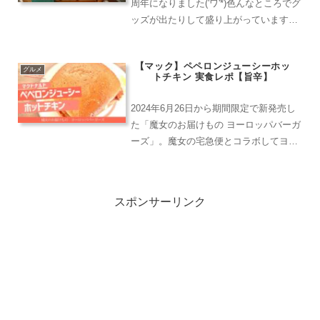
周年になりました('ワ'*)色んなところでグ
ッズが出たりして盛り上がっています
が、せっかくならカービィカフェにも行
ってお祝いしたいですよね！しかし当然
【マック】ペペロンジューシーホッ
ながらぶちあたるのが”予約”という難
グルメ
トチキン 実食レポ【旨辛】
関…やはりカ...
2024年6月26日から期間限定で新発売し
た「魔女のお届けもの ヨーロッパバーガ
ーズ」。魔女の宅急便とコラボしてヨー
ロッパをイメージしたバーガーを3種類
発売しました。今回はそのうちの一つ
「ペペロンジューシーホットチキン」を
スポンサーリンク
実食してみました。...