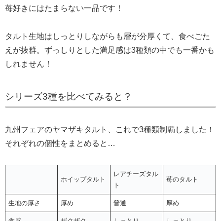
苺好きにはたまらない一品です！
タルト生地はしっとりしながらも層が分厚くて、食べごた
えが抜群。ずっしりとした満足感は3種類の中でも一番かも
しれません！
シリーズ3種を比べてみると？
九州フェアのヤマザキタルト、これで3種類制覇しました！
それぞれの個性をまとめると…
レアチーズタル
ホイップタルト
苺のタルト
ト
生地の厚さ
厚め
普通
厚め
食感
ザクザク
しっとり
しっとり