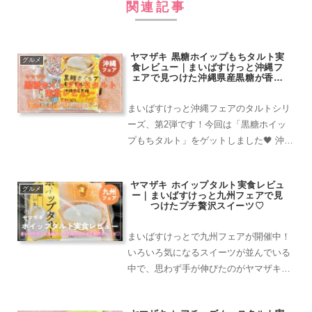
関連記事
ヤマザキ 黒糖ホイップもちタルト実
グルメ
食レビュー｜まいばすけっと沖縄フ
ェアで見つけた沖縄県産黒糖が香る
150円スイーツ
まいばすけっと沖縄フェアのタルトシリ
ーズ、第2弾です！今回は「黒糖ホイッ
プもちタルト」をゲットしました🖤 沖縄
県産黒糖使用＆求肥入りというワードに
心をわしづかみにされてしまいました
ヤマザキ ホイップタルト実食レビュ
（笑）だって絶対美味しいやつじゃ
グルメ
ー｜まいばすけっと九州フェアで見
ん！！さっそく実食レポートを...
つけたプチ贅沢スイーツ♡
まいばすけっとで九州フェアが開催中！
いろいろ気になるスイーツが並んでいる
中で、思わず手が伸びたのがヤマザキの
「ホイップタルト」でした。熊本県産の
ジャージー牛乳を使ったスイーツという