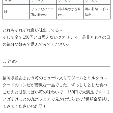
リッチなバニラ
柑橘爽やかな味
苺の甘酸っぱい
味
系の味わい
わい
味わい
どれもそれぞれ良い味出してる～！！
そして全て150円とは思えないクオリティ！是非ともその日
の気分や好みで選んでみてください♪
まとめ
福岡県産あまおう苺のピューレ入り苺ジャムとミルクカス
タードのコンビが贅沢な一品でした。ずっしりとした食べ
ごたえと甘酸っぱい苺の味わいで、150円で大満足です！ま
いばすけっとの九州フェアで見かけたらぜひ3種類全部試し
てみてくださいね(*’▽’)