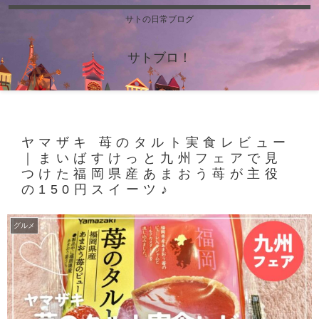
サトの日常ブログ
サトブロ！
ヤマザキ 苺のタルト実食レビュー
｜まいばすけっと九州フェアで見
つけた福岡県産あまおう苺が主役
の150円スイーツ♪
グルメ