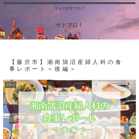
サトの日常ブログ
サトブロ！
【藤沢市】湘南鵠沼産婦人科の食
事レポート＜後編＞
グルメ