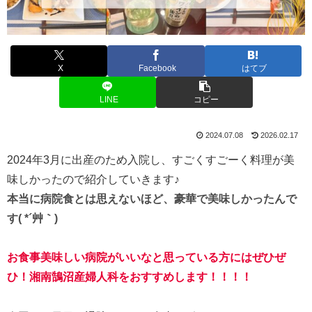
X
Facebook
はてブ
LINE
コピー
2024.07.08
2026.02.17
2024年3月に出産のため入院し、すごくすごーく料理が美
味しかったので紹介していきます♪
本当に病院食とは思えないほど、豪華で美味しかったんで
す( *´艸｀)
お食事美味しい病院がいいなと思っている方にはぜひぜ
ひ！湘南鵠沼産婦人科をおすすめします！！！！