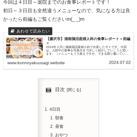
今回は４日目～退院までのお食事レポートです！
初日～３日目も全然違うメニューなので、気になる方は良
かったら前編もご覧くださいm(_ _)m
【藤沢市】湘南鵠沼産婦人科の食事レポート＜前編
＞
2024年３月に湘南鵠沼産婦人科で出産したサトです。今回
は、入院中の食事を写真付きで詳しく紹介していこうと思い
ます。（メニューもうろ覚えですが、できる限り書いていき
ます）食事が美味しいとは聞いていたのですが、マジですご
過ぎた…！(；ﾟДﾟ)...
2024.07.02
www.konnnyakuusagi.website
目次
4日目
朝食
昼食
おやつ