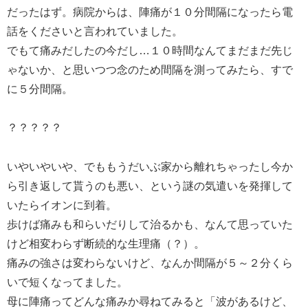
だったはず。病院からは、陣痛が１０分間隔になったら電
話をくださいと言われていました。
でもて痛みだしたの今だし…１０時間なんてまだまだ先じ
ゃないか、と思いつつ念のため間隔を測ってみたら、すで
に５分間隔。
？？？？？
いやいやいや、でももうだいぶ家から離れちゃったし今か
ら引き返して貰うのも悪い、という謎の気遣いを発揮して
いたらイオンに到着。
歩けば痛みも和らいだりして治るかも、なんて思っていた
けど相変わらず断続的な生理痛（？）。
痛みの強さは変わらないけど、なんか間隔が５～２分くら
いで短くなってました。
母に陣痛ってどんな痛みか尋ねてみると「波があるけど、