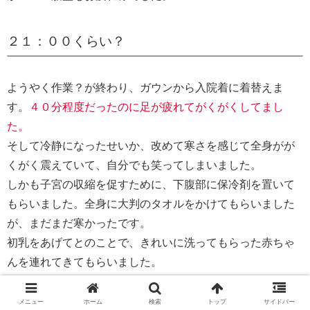
２１：００くらい？
ようやく作業？が終わり、ガウンから入院着に着替えま
す。
４０分程度だったのに足が疲れてがくがくしてまし
た。
そして冷静になったせいか、改めて寒さを感じて全身がが
くがく震えていて、自分でも笑ってしまいました。
しかも子宮の収縮を促すために、下腹部に保冷剤を置いて
もらいました。全身に大判のタオルをかけてもらいました
が、まだまだ寒かったです。
初乳をあげてとのことで、きれいに洗ってもらった赤ちゃ
んを連れてきてもらいました。
小さいながらもおっぱいを吸ってくれたことに感動…！
メニュー
ホーム
検索
トップ
サイドバー