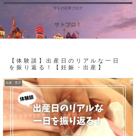
サトの日常ブログ
サトブロ！
【体験談】出産日のリアルな一日
を振り返る！【妊娠・出産】
出産・育児