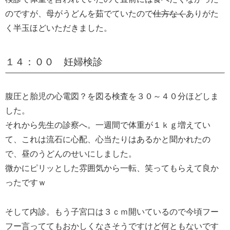
のですが、母がうどんを茹でていたので
仕方なく
ありがた
く半玉ほどいただきました。
１４：００ 妊婦検診
腹圧と胎児の心電図？を図る検査を３０～４０分ほどしま
した。
それから先生の診察へ。一週間で体重が１ｋｇ増えてい
て、これは流石に心配、心当たりはあるかと聞かれたの
で、昼のうどんのせいにしました。
微かにピリッとした雰囲気から一転、笑ってもらえて良か
ったですｗ
そして内診。もう子宮口は３ｃｍ開いているので今頃フー
フー言っててもおかしくなさそうですけど何ともないです