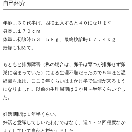
自己紹介
年齢…３０代半ば、四捨五入すると４０になります
身長…１７０ｃｍ
体重…初診時５３．５ｋｇ、最終検診時６７．４ｋｇ
妊娠も初めて。
もともと排卵障害（私の場合は、卵子は育つが排卵せず卵
巣に溜まっていた）による生理不順だったので５年ほど温
経湯を服用、ここ２年くらいは１か月半で生理が来るよう
になりました。以前の生理周期は３か月～半年くらいでし
た。
妊活期間は１年半くらい。
妊活と意識してしいたわけではなく、週１～２回程度なか
よくしていて自然と授かりました。