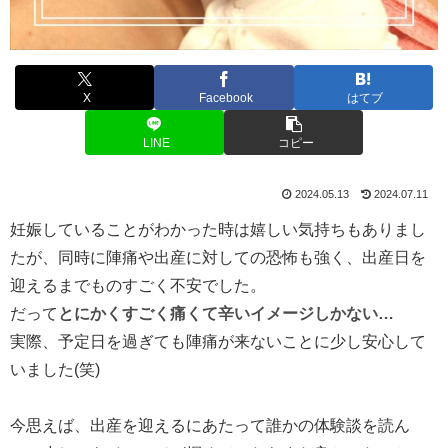
X
Facebook
はてブ
LINE
コピー
2024.05.13
2024.07.11
妊娠していることがわかった時は嬉しい気持ちもありまし
たが、同時に陣痛や出産に対しての恐怖も強く、出産日を
迎えるまでものすごく不安でした。
だって
とにかくすごく痛くて辛いイメージしかない…
実際、予定日を過ぎても陣痛が来ないことに少し安心して
いました(笑)
今思えば、出産を迎えるにあたって誰かの体験談を読ん