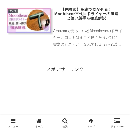
す！！タイトルは「夢幻の白夜」真面目
【体験談】高速で乾かせる！
な騎士団長も、時には夢を見るのでしょ
その他
Moobibear三代目ドライヤーの風速
うか…！？ストー...
と使い勝手を徹底解説
Amazonで売っているMoobibearのドライ
ヤー。口コミはすごく良さそうだけど、
実際のところどうなんでしょうか？試し
に買うには値段が高いし、公式ページも
出てこないので正直すごく怪しいですよ
ね。でも本当に早く乾く上にツヤツヤ髪
スポンサーリンク
が手に入る...
メニュー
ホーム
検索
トップ
サイドバー