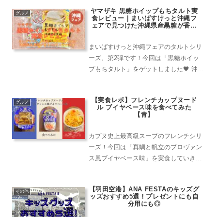
ヤマザキ 黒糖ホイップもちタルト実
グルメ
食レビュー｜まいばすけっと沖縄フ
ェアで見つけた沖縄県産黒糖が香る
150円スイーツ
まいばすけっと沖縄フェアのタルトシリ
ーズ、第2弾です！今回は「黒糖ホイッ
プもちタルト」をゲットしました🖤 沖縄
県産黒糖使用＆求肥入りというワードに
心をわしづかみにされてしまいました
【実食レポ】フレンチカップヌード
（笑）だって絶対美味しいやつじゃ
グルメ
ル ブイヤベース味を食べてみた
ん！！さっそく実食レポートを...
【青】
カプヌ史上最高級スープのフレンチシリ
ーズ！今回は「真鯛と帆立のプロヴァン
ス風ブイヤベース味」を実食していきま
す。(function(b,c,f,g,a,d,e)
{b.MoshimoAffiliateObject=a;b=b||functio
【羽田空港】ANA FESTAのキッズグ
...
その他
ッズおすすめ5選！プレゼントにも自
分用にも◎