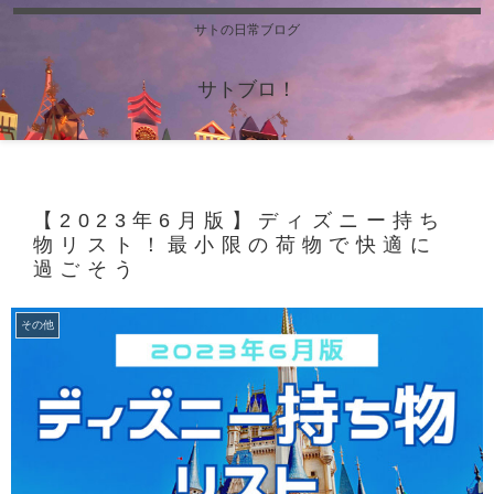
サトの日常ブログ
サトブロ！
【2023年6月版】ディズニー持ち
物リスト！最小限の荷物で快適に
過ごそう
その他