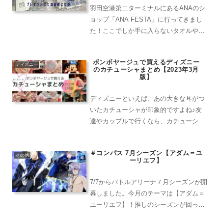
羽田空港第二ターミナルにあるANAのシ
ョップ「ANA FESTA」に行ってきまし
た！ここでしか手に入らないタオルやポ
ーチなどお子さん向けのグッズがとても
充実しており、見ているだけでテンショ
ボンボヤージュで買えるディズニー
ンが上がってしまいました✈️自分のお子
ディズニー
のカチューシャまとめ【2023年3月
さんへのお土産...
版】
ディズニーといえば、あの大きな耳がつ
いたカチューシャが印象的ですよね♪友
達やカップルで行くなら、カチューシャ
をつけて素敵な写真や思い出をたくさん
残してもらいたいです！舞浜駅からディ
＃コンパス 7月シーズン【アダム＝ユ
ズニーランドに向かう途中「ボンボヤー
その他
ーリエフ】
ジュ」という大きなお土産...
7/7からバトルアリーナ７月シーズンが開
幕しました。今月のテーマは【アダム＝
ユーリエフ】！推しのシーズンが回って
参りました(*´Д｀)頑張りたいと思いま